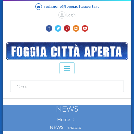
redazione@foggiacittaaperta.it
Login
NEWS
Home
NEWS
cronaca