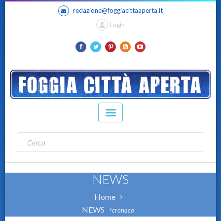
redazione@foggiacittaaperta.it
Login
NEWS
Home
NEWS
cronaca