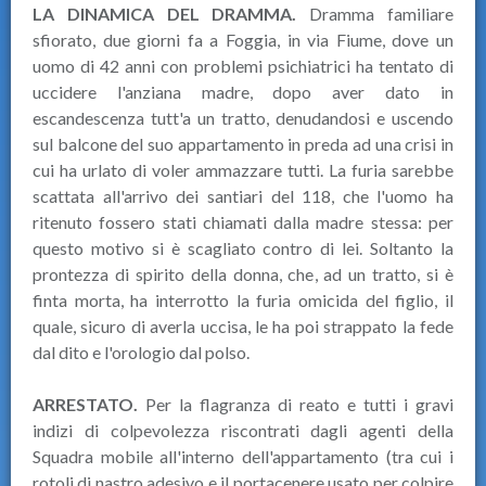
LA DINAMICA DEL DRAMMA.
Dramma familiare
sfiorato, due giorni fa a Foggia, in via Fiume, dove un
uomo di 42 anni con problemi psichiatrici ha tentato di
uccidere l'anziana madre, dopo aver dato in
escandescenza tutt'a un tratto, denudandosi e uscendo
sul balcone del suo appartamento in preda ad una crisi in
cui ha urlato di voler ammazzare tutti. La furia sarebbe
scattata all'arrivo dei santiari del 118, che l'uomo ha
ritenuto fossero stati chiamati dalla madre stessa: per
questo motivo si è scagliato contro di lei. Soltanto la
prontezza di spirito della donna, che, ad un tratto, si è
finta morta, ha interrotto la furia omicida del figlio, il
quale, sicuro di averla uccisa, le ha poi strappato la fede
dal dito e l'orologio dal polso.
ARRESTATO.
Per la flagranza di reato e tutti i gravi
indizi di colpevolezza riscontrati dagli agenti della
Squadra mobile all'interno dell'appartamento (tra cui i
rotoli di nastro adesivo e il portacenere usato per colpire