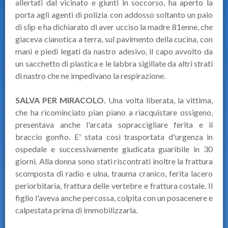
allertati dal vicinato e giunti in soccorso, ha aperto la
porta agli agenti di polizia con addosso soltanto un paio
di slip e ha dichiarato di aver ucciso la madre 81enne, che
giaceva cianotica a terra, sul pavimento della cucina, con
mani e piedi legati da nastro adesivo, il capo avvolto da
un sacchetto di plastica e le labbra sigillate da altri strati
di nastro che ne impedivano la respirazione.
SALVA PER MIRACOLO.
Una volta liberata, la vittima,
che ha ricominciato pian piano a riacquistare ossigeno,
presentava anche l'arcata sopraccigliare ferita e il
braccio gonfio. E' stata così trasportata d'urgenza in
ospedale e successivamente giudicata guaribile in 30
giorni. Alla donna sono stati riscontrati inoltre la frattura
scomposta di radio e ulna, trauma cranico, ferita lacero
periorbitaria, frattura delle vertebre e frattura costale. Il
figlio l'aveva anche percossa, colpita con un posacenere e
calpestata prima di immobilizzarla.