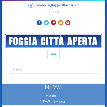
redazione@foggiacittaaperta.it
Login
NEWS
Home
NEWS
cronaca