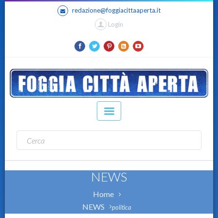
redazione@foggiacittaaperta.it
Login
NEWS
Home
NEWS
politica