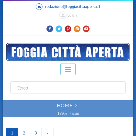
redazione@foggiacittaaperta.it
Login
HOME
TAG
aiga
1
2
3
»