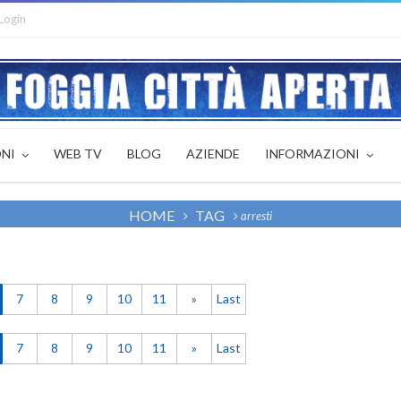
Login
ONI
WEB TV
BLOG
AZIENDE
INFORMAZIONI
HOME
TAG
arresti
7
8
9
10
11
»
Last
7
8
9
10
11
»
Last