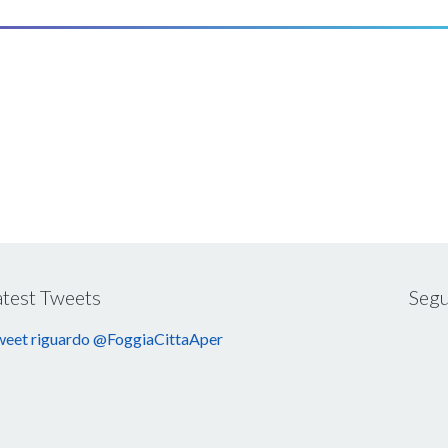
atest Tweets
Segu
eet riguardo @FoggiaCittaAper