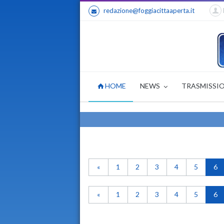
redazione@foggiacittaaperta.it
HOME
NEWS
TRASMISSI
«
1
2
3
4
5
6
«
1
2
3
4
5
6