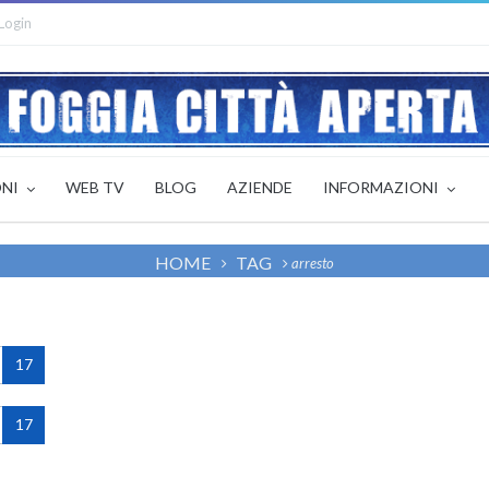
Login
ONI
WEB TV
BLOG
AZIENDE
INFORMAZIONI
HOME
TAG
arresto
17
17