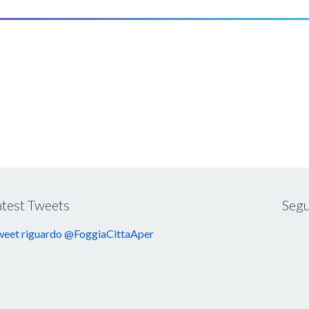
atest Tweets
Segu
eet riguardo @FoggiaCittaAper