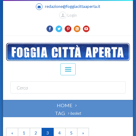
redazione@foggiacittaaperta.it
Login
HOME
TAG
basket
«
1
2
3
4
5
»