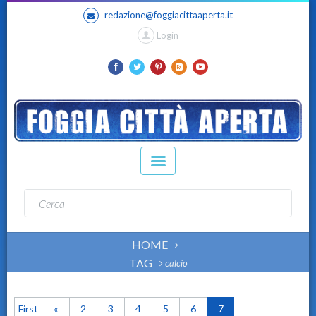
redazione@foggiacittaaperta.it
Login
HOME
TAG
calcio
First
«
2
3
4
5
6
7