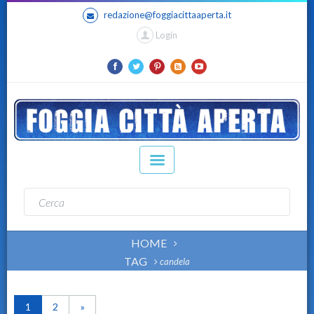
redazione@foggiacittaaperta.it
Login
HOME
TAG
candela
1
2
»