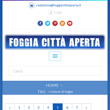
redazione@foggiacittaaperta.it
Login
HOME
TAG
comune-di-foggia
«
1
2
3
4
5
6
7
»