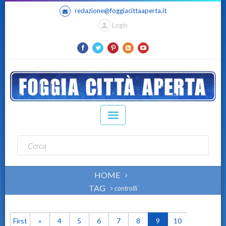
redazione@foggiacittaaperta.it
Login
HOME
TAG
controlli
First
«
4
5
6
7
8
9
10