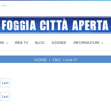
Login
ONI
WEB TV
BLOG
AZIENDE
INFORMAZIONI
HOME
TAG
covid-19
Last
Last