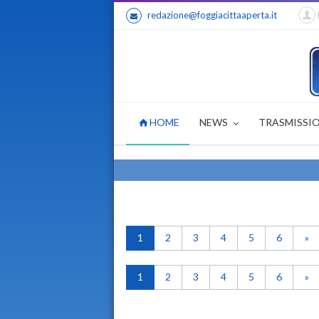
redazione@foggiacittaaperta.it
HOME
NEWS
TRASMISSI
1
2
3
4
5
6
»
1
2
3
4
5
6
»