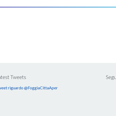
atest Tweets
Segu
eet riguardo @FoggiaCittaAper