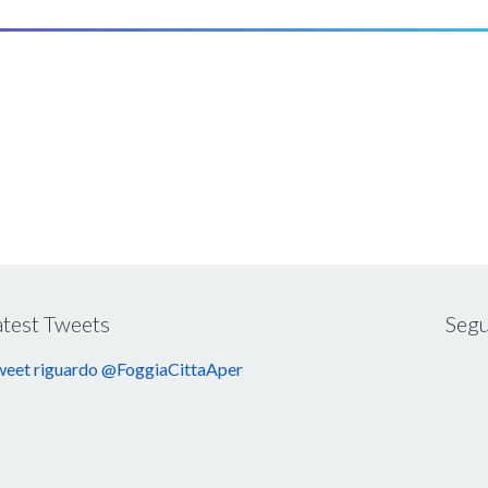
atest Tweets
Segu
eet riguardo @FoggiaCittaAper