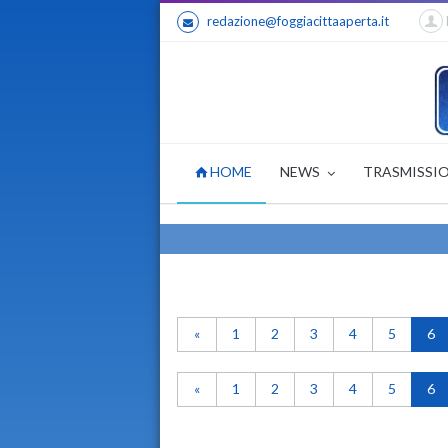
redazione@foggiacittaaperta.it
HOME
NEWS
TRASMISSI
«
1
2
3
4
5
6
«
1
2
3
4
5
6