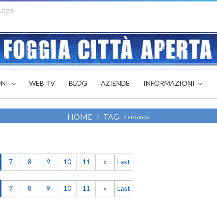
Login
ONI
WEB TV
BLOG
AZIENDE
INFORMAZIONI
HOME
TAG
cronaca
7
8
9
10
11
»
Last
7
8
9
10
11
»
Last