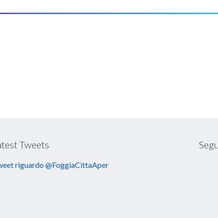
atest Tweets
Segu
eet riguardo @FoggiaCittaAper