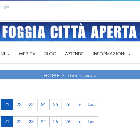
Login
ONI
WEB TV
BLOG
AZIENDE
INFORMAZIONI
HOME
TAG
cronaca
21
22
23
24
25
26
»
Last
21
22
23
24
25
26
»
Last