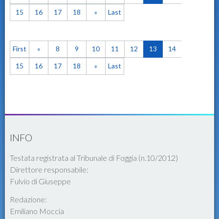
15
16
17
18
»
Last
First
«
8
9
10
11
12
13
14
15
16
17
18
»
Last
INFO
Testata registrata al Tribunale di Foggia (n.10/2012)
Direttore responsabile:
Fulvio di Giuseppe
Redazione:
Emiliano Moccia