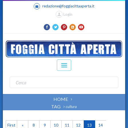
redazione@foggiacittaaperta.it
Login
HOME
TAG
cultura
First
«
8
9
10
11
12
13
14