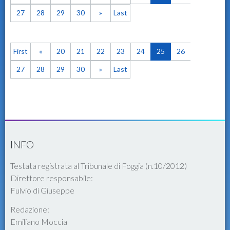
27
28
29
30
»
Last
First
«
20
21
22
23
24
25
26
27
28
29
30
»
Last
INFO
Testata registrata al Tribunale di Foggia (n.10/2012)
Direttore responsabile:
Fulvio di Giuseppe
Redazione:
Emiliano Moccia