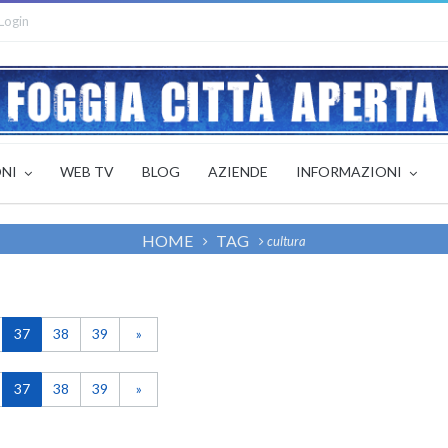
Login
ONI
WEB TV
BLOG
AZIENDE
INFORMAZIONI
HOME
TAG
cultura
37
38
39
»
37
38
39
»