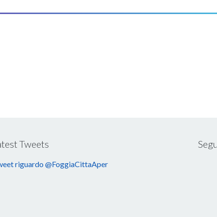
atest Tweets
Segu
eet riguardo @FoggiaCittaAper