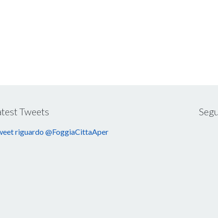
atest Tweets
Segu
eet riguardo @FoggiaCittaAper