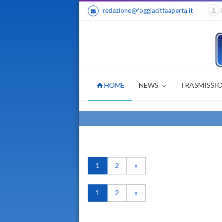
redazione@foggiacittaaperta.it
HOME
NEWS
TRASMISSI
1
2
»
1
2
»