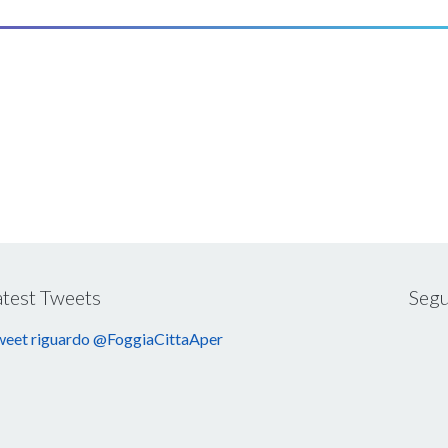
atest Tweets
Segu
eet riguardo @FoggiaCittaAper