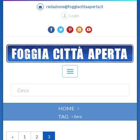
redazione@foggiacittaaperta.it
Login
HOME
TAG
fiera
«
1
2
3