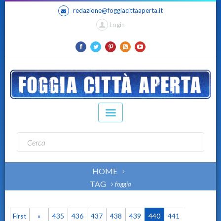
redazione@foggiacittaaperta.it
Login
HOME
TAG
foggia
First
«
435
436
437
438
439
440
441