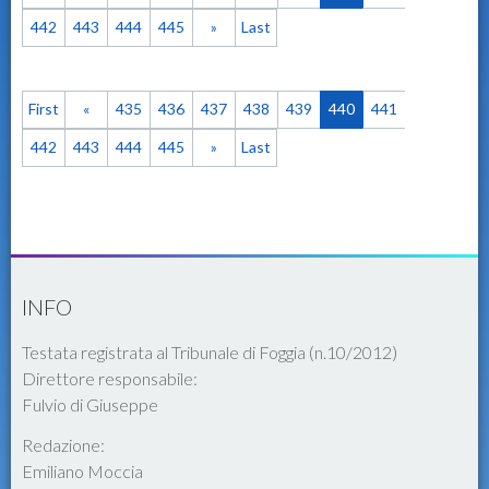
442
443
444
445
»
Last
First
«
435
436
437
438
439
440
441
442
443
444
445
»
Last
INFO
Testata registrata al Tribunale di Foggia (n.10/2012)
Direttore responsabile:
Fulvio di Giuseppe
Redazione:
Emiliano Moccia