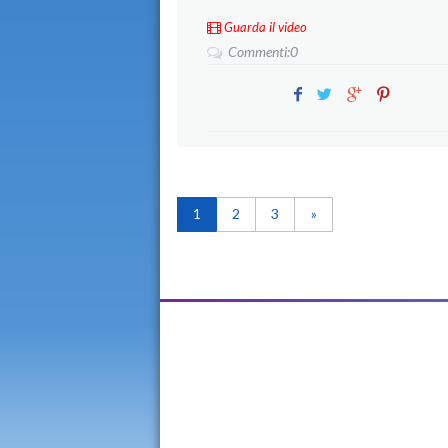
Guarda il video
Commenti:0
1
2
3
»