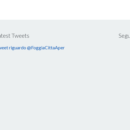
atest Tweets
Segu
eet riguardo @FoggiaCittaAper