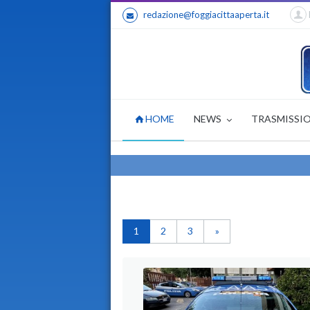
redazione@foggiacittaaperta.it
HOME
NEWS
TRASMISSI
1
2
3
»