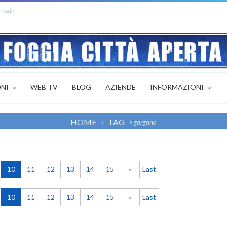
Login
ONI
WEB TV
BLOG
AZIENDE
INFORMAZIONI
HOME
TAG
gargano
10
11
12
13
14
15
»
Last
10
11
12
13
14
15
»
Last