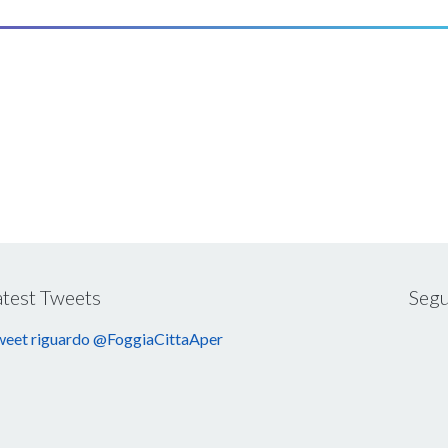
atest Tweets
Segu
eet riguardo @FoggiaCittaAper