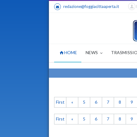
redazione@foggiacittaaperta.it
HOME
NEWS
TRASMISSI
First
«
5
6
7
8
9
First
«
5
6
7
8
9