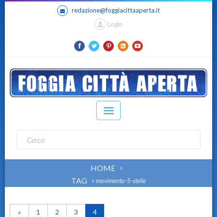
redazione@foggiacittaaperta.it
Login
HOME
TAG
movimento-5-stelle
«
1
2
3
4