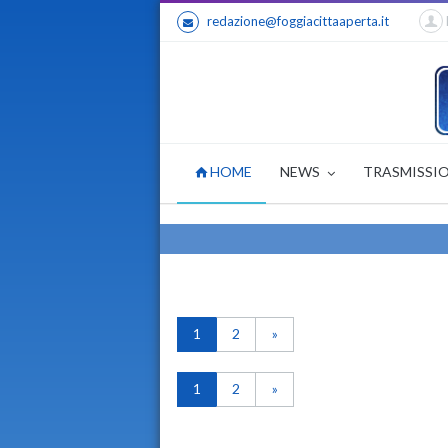
redazione@foggiacittaaperta.it
HOME
NEWS
TRASMISSI
1
2
»
1
2
»