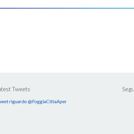
atest Tweets
Segu
eet riguardo @FoggiaCittaAper