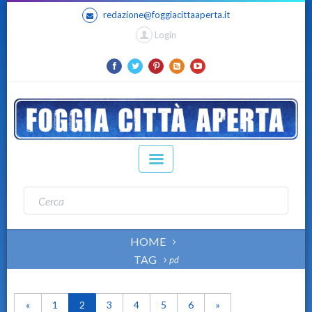
redazione@foggiacittaaperta.it
Login
HOME
TAG
pd
«
1
2
3
4
5
6
»