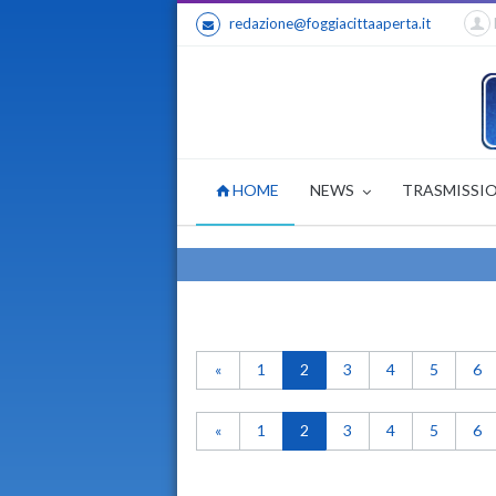
redazione@foggiacittaaperta.it
HOME
NEWS
TRASMISSI
«
1
2
3
4
5
6
«
1
2
3
4
5
6