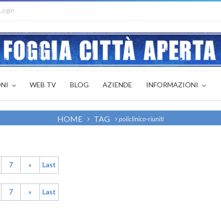
Login
ONI
WEB TV
BLOG
AZIENDE
INFORMAZIONI
HOME
TAG
policlinico-riuniti
7
»
Last
7
»
Last