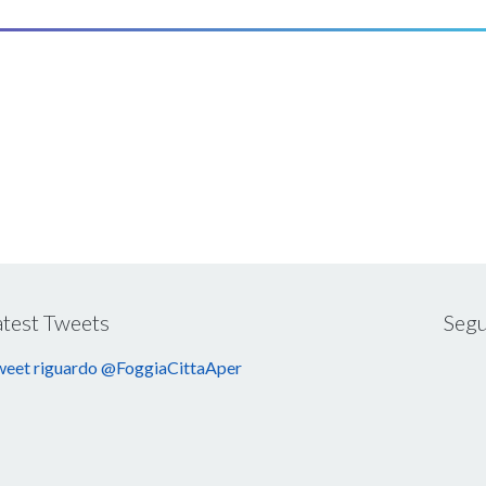
atest Tweets
Segu
eet riguardo @FoggiaCittaAper