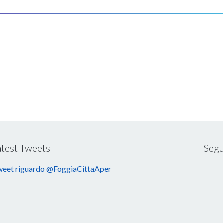
atest Tweets
Segu
eet riguardo @FoggiaCittaAper