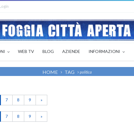
Login
ONI
WEB TV
BLOG
AZIENDE
INFORMAZIONI
HOME
TAG
politica
7
8
9
»
7
8
9
»