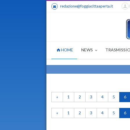
redazione@foggiacittaaperta.it
HOME
NEWS
TRASMISSI
«
1
2
3
4
5
6
«
1
2
3
4
5
6