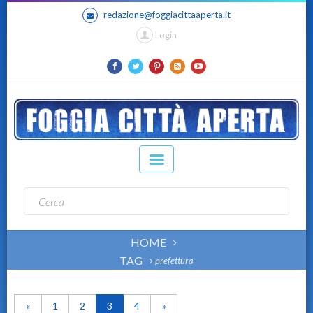
redazione@foggiacittaaperta.it
Login
HOME
TAG
prefettura
«
1
2
3
4
»