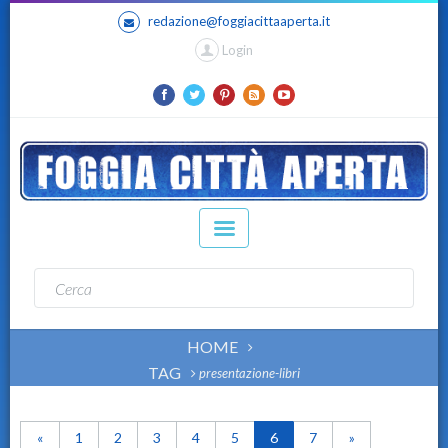
redazione@foggiacittaaperta.it
Login
HOME
TAG
presentazione-libri
«
1
2
3
4
5
6
7
»