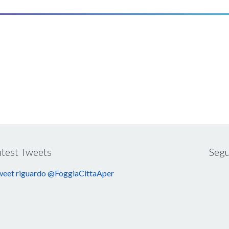
atest Tweets
Segu
eet riguardo @FoggiaCittaAper