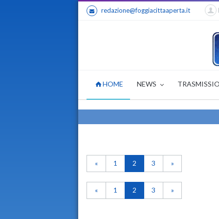
redazione@foggiacittaaperta.it
HOME
NEWS
TRASMISSI
«
1
2
3
»
«
1
2
3
»