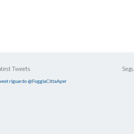
atest Tweets
Segu
eet riguardo @FoggiaCittaAper