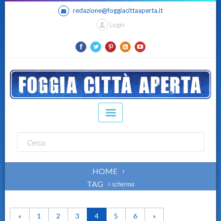
redazione@foggiacittaaperta.it
Login
HOME
TAG
scherma
«
1
2
3
4
5
6
»