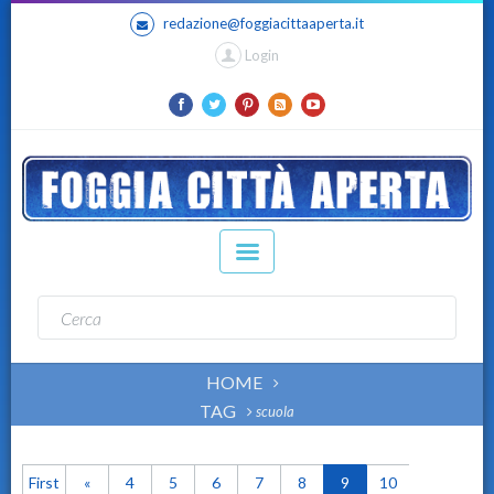
redazione@foggiacittaaperta.it
Login
HOME
TAG
scuola
First
«
4
5
6
7
8
9
10