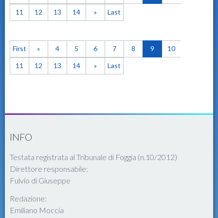
11
12
13
14
»
Last
First
«
4
5
6
7
8
9
10
11
12
13
14
»
Last
INFO
Testata registrata al Tribunale di Foggia (n.10/2012)
Direttore responsabile:
Fulvio di Giuseppe
Redazione:
Emiliano Moccia