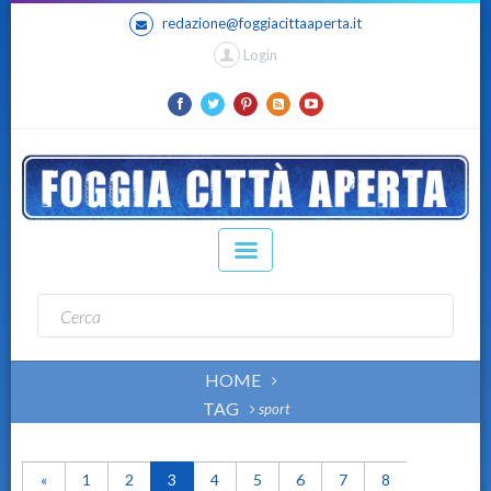
redazione@foggiacittaaperta.it
Login
HOME
TAG
sport
«
1
2
3
4
5
6
7
8