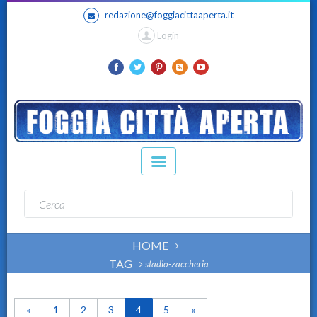
redazione@foggiacittaaperta.it
Login
HOME
TAG
stadio-zaccheria
«
1
2
3
4
5
»