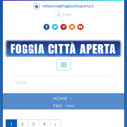
redazione@foggiacittaaperta.it
Login
HOME
TAG
treni
1
2
3
4
»