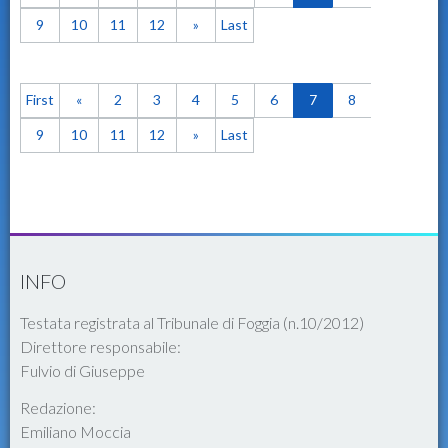
9
10
11
12
»
Last
First
«
2
3
4
5
6
7
8
9
10
11
12
»
Last
INFO
Testata registrata al Tribunale di Foggia (n.10/2012)
Direttore responsabile:
Fulvio di Giuseppe
Redazione:
Emiliano Moccia