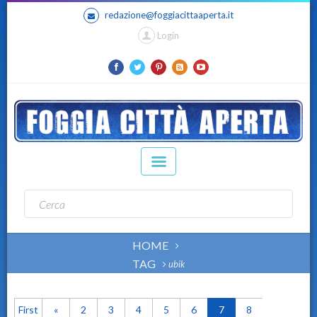
redazione@foggiacittaaperta.it
Login
HOME
TAG
ubik
First
«
2
3
4
5
6
7
8