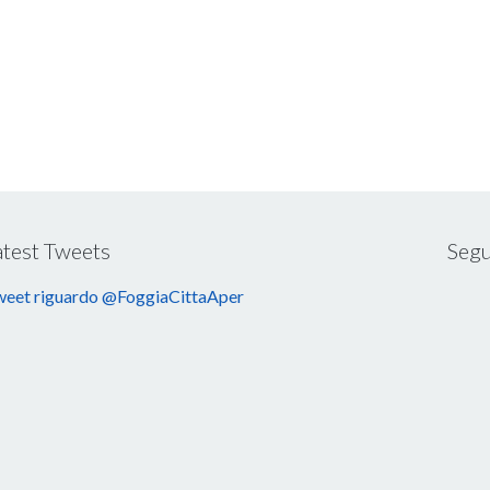
atest Tweets
Segu
eet riguardo @FoggiaCittaAper