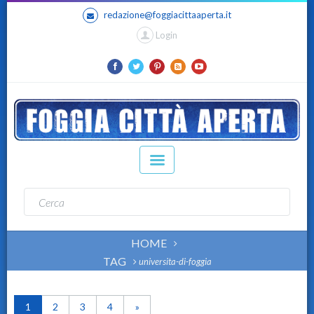
redazione@foggiacittaaperta.it
Login
HOME
TAG
universita-di-foggia
1
2
3
4
»