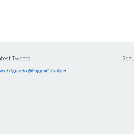
atest Tweets
Segu
eet riguardo @FoggiaCittaAper