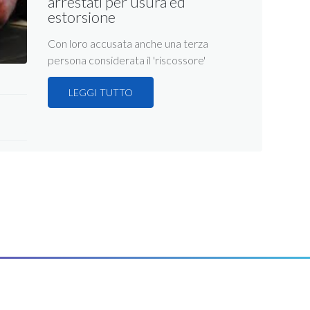
arrestati per usura ed
estorsione
Con loro accusata anche una terza
persona considerata il 'riscossore'
LEGGI TUTTO