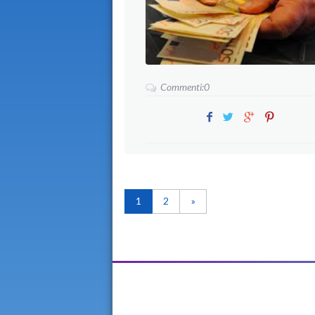
Commenti:0
1
2
»