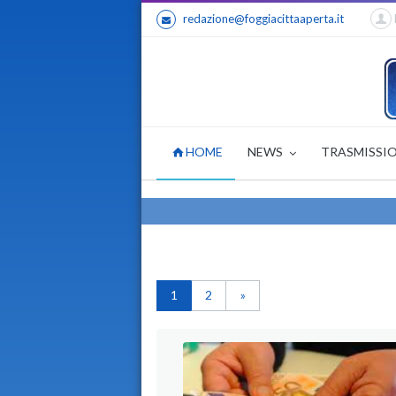
redazione@foggiacittaaperta.it
HOME
NEWS
TRASMISSI
1
2
»