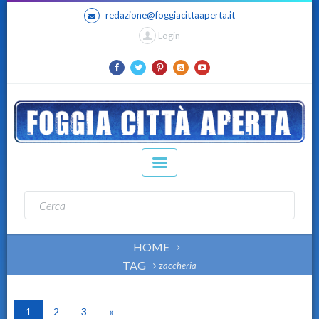
redazione@foggiacittaaperta.it
Login
HOME
TAG
zaccheria
1
2
3
»