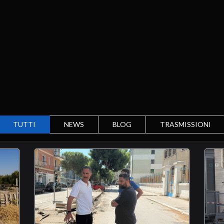
TUTTI
NEWS
BLOG
TRASMISSIONI