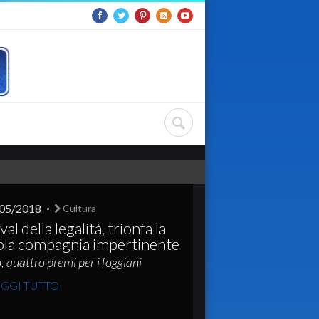
05/2018
Cultura
val della legalità, trionfa la
ola compagnia impertinente
, quattro premi per i foggiani
GGI TUTTO