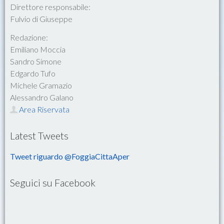
Direttore responsabile:
Fulvio di Giuseppe
Redazione:
Emiliano Moccia
Sandro Simone
Edgardo Tufo
Michele Gramazio
Alessandro Galano
Area Riservata
Latest Tweets
Tweet riguardo @FoggiaCittaAper
Seguici su Facebook