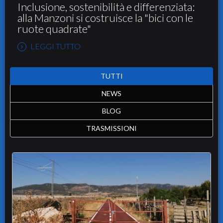
Inclusione, sostenibilità e differenziata:
alla Manzoni si costruisce la "bici con le
ruote quadrate"
LEGGI TUTTO
TUTTI
NEWS
BLOG
TRASMISSIONI