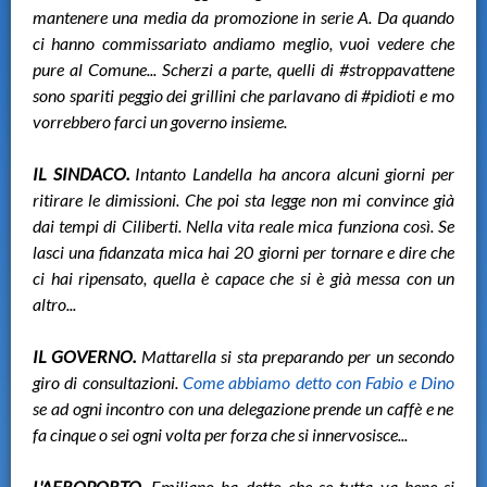
mantenere una media da promozione in serie A. Da quando
ci hanno commissariato andiamo meglio, vuoi vedere che
pure al Comune... Scherzi a parte, quelli di #stroppavattene
sono spariti peggio dei grillini che parlavano di #pidioti e mo
vorrebbero farci un governo insieme.
IL SINDACO.
Intanto Landella ha ancora alcuni giorni per
ritirare le dimissioni. Che poi sta legge non mi convince già
dai tempi di Ciliberti. Nella vita reale mica funziona così. Se
lasci una fidanzata mica hai 20 giorni per tornare e dire che
ci hai ripensato, quella è capace che si è già messa con un
altro...
IL GOVERNO.
Mattarella si sta preparando per un secondo
giro di consultazioni.
Come abbiamo detto con Fabio e Dino
se ad ogni incontro con una delegazione prende un caffè e ne
fa cinque o sei ogni volta per forza che si innervosisce...
L'AEROPORTO.
Emiliano ha detto che se tutta va bene si