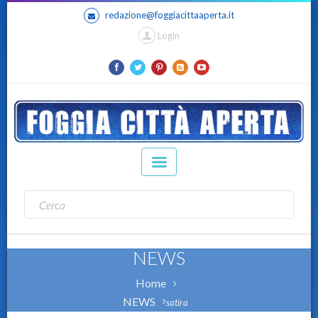
redazione@foggiacittaaperta.it
Login
NEWS
Home
NEWS
satira