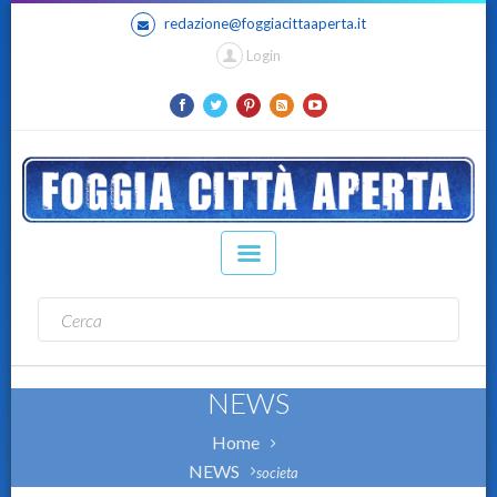
redazione@foggiacittaaperta.it
Login
NEWS
Home
NEWS
societa