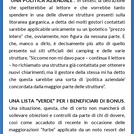
“UNA POLITICA AZIENDALE”.
In sintesi, la detrazione
che spetterebbe al lettore e che vorrebbe tanto
spendere in una delle diverse strutture presenti sulla
litoranea garganica, a detta dei molti gestori contattati
sarebbe applicabile unicamente su un ipotetico “prezzo
intero” che, ovviamente, non figura da nessuna parte. E
che, manco a dirlo, è decisamente più alto di quello
presente sui siti ufficiali dei camping e delle varie
strutture. “Siccome non mi davo pace – continua il lettore
– ho richiamato una struttura già contattata per ottenere
nuovi chiarimenti, ma il gestore della stessa mi ha detto
che questa sarebbe una sorta di ‘politica aziendale’
concordata dalla maggior parte delle strutture”.
UNA LISTA “VERDE” PER I BENEFICIARI DI BONUS.
Una situazione, questa, che di certo non mancherà di
sollevare obiezioni e controlli da parte di chi di dovere,
così come accaduto di recente in occasione delle
maggiorazioni “furbe” applicate da un noto resort del