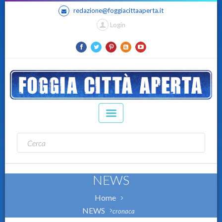
redazione@foggiacittaaperta.it
Login
NEWS
Home
NEWS
cronaca